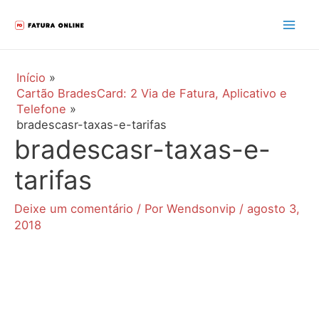
Ir
para
Mai
o
Men
conteúdo
Início
Cartão BradesCard: 2 Via de Fatura, Aplicativo e
Telefone
bradescasr-taxas-e-tarifas
bradescasr-taxas-e-
tarifas
Deixe um comentário
/ Por
Wendsonvip
/
agosto 3,
2018