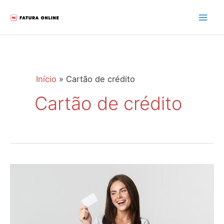
Ir
para
Mai
o
Men
conteúdo
Início
Cartão de crédito
Cartão de crédito