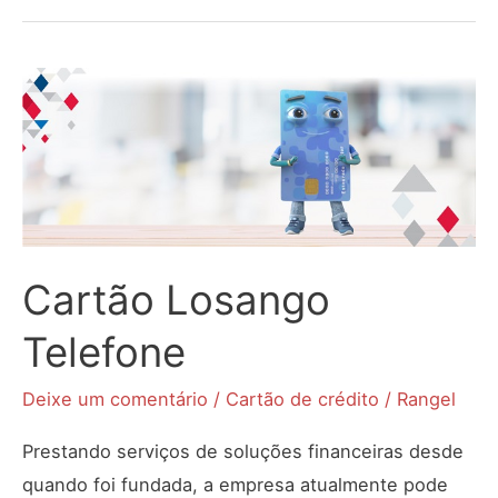
fatura
Di
Gaspi
–
2
via
sem
juros【2020】
Cartão Losango
Telefone
Deixe um comentário
/
Cartão de crédito
/
Rangel
Prestando serviços de soluções financeiras desde
quando foi fundada, a empresa atualmente pode