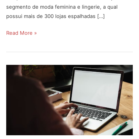
segmento de moda feminina e lingerie, a qual
possui mais de 300 lojas espalhadas […]
Como
Read More »
solicitar
2
via
cartão
Marisa?