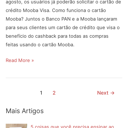
agosto, os usuários já poderão solicitar o cartão de
crédito Mooba Visa. Como funciona o cartão
Mooba? Juntos o Banco PAN e a Mooba lançaram
para seus clientes um cartão de crédito que visa o
benefício do cashback para todas as compras
feitas usando o cartão Mooba.
2
Read More »
via
cartão
de
1
2
Next
→
crédito
Mooba
Mais Artigos
Visa
5 coisas que você precisa ensinar ao