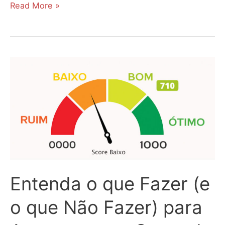
Como
Read More »
solicitar
cartão
Zema
pela
internet?
Entenda o que Fazer (e
o que Não Fazer) para