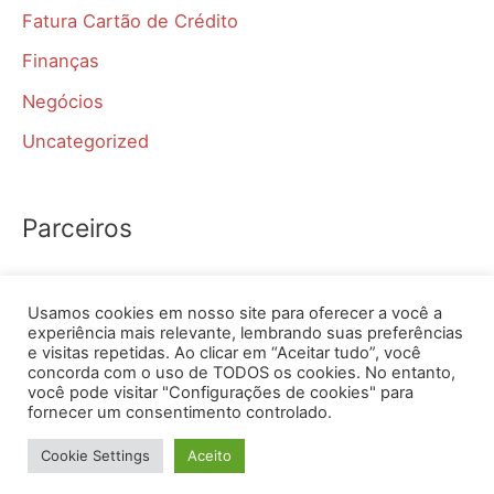
Fatura Cartão de Crédito
Finanças
Negócios
Uncategorized
Parceiros
Simular aposentadoria INSS
Usamos cookies em nosso site para oferecer a você a
Jooble
experiência mais relevante, lembrando suas preferências
e visitas repetidas. Ao clicar em “Aceitar tudo”, você
concorda com o uso de TODOS os cookies. No entanto,
você pode visitar "Configurações de cookies" para
Copyright © 2026 2 Via Faturas | Powered by
Tema
fornecer um consentimento controlado.
Astra para WordPress
Cookie Settings
Aceito