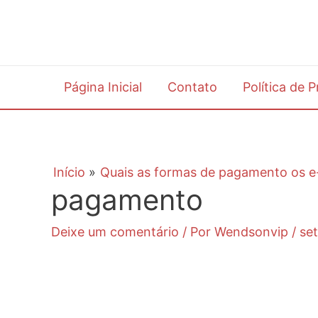
Ir
para
o
conteúdo
Página Inicial
Contato
Política de 
Início
Quais as formas de pagamento os 
pagamento
Deixe um comentário
/ Por
Wendsonvip
/
se