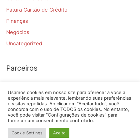
Fatura Cartão de Crédito
Finanças
Negócios
Uncategorized
Parceiros
Simular aposentadoria INSS
Usamos cookies em nosso site para oferecer a você a
Jooble
experiência mais relevante, lembrando suas preferências
e visitas repetidas. Ao clicar em “Aceitar tudo”, você
concorda com o uso de TODOS os cookies. No entanto,
você pode visitar "Configurações de cookies" para
Copyright © 2026 2 Via Faturas | Powered by
Tema
fornecer um consentimento controlado.
Astra para WordPress
Cookie Settings
Aceito