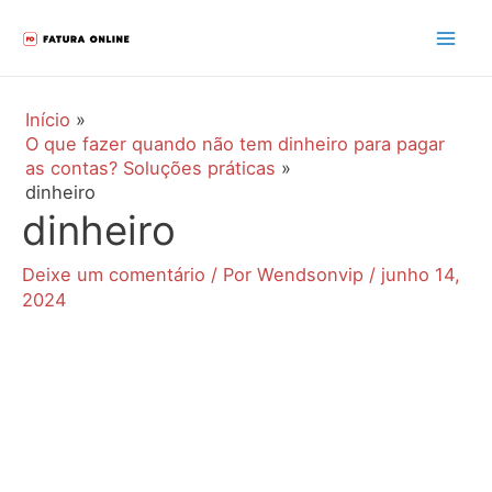
Ir
para
Mai
o
Men
conteúdo
Início
O que fazer quando não tem dinheiro para pagar
as contas? Soluções práticas
dinheiro
dinheiro
Deixe um comentário
/ Por
Wendsonvip
/
junho 14,
2024