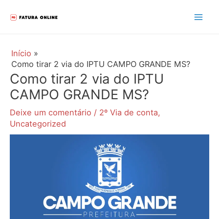
Ir
para
Mai
o
Men
conteúdo
Início
Como tirar 2 via do IPTU CAMPO GRANDE MS?
Como tirar 2 via do IPTU
CAMPO GRANDE MS?
Deixe um comentário
/
2º Via de conta
,
Uncategorized