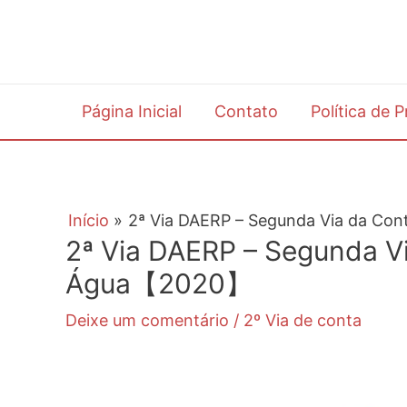
Ir
para
o
conteúdo
Página Inicial
Contato
Política de 
Início
2ª Via DAERP – Segunda Via da C
2ª Via DAERP – Segunda V
Água【2020】
Deixe um comentário
/
2º Via de conta